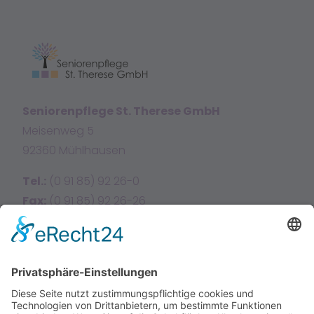
Seniorenpflege St. Therese GmbH
Meisenweg 5
92360 Mühlhausen
Tel.:
(0 91 85) 92 26-0
Fax:
(0 91 85) 92 26-26
E-Mail:
info@sttherese.de
Facebook
Instagram