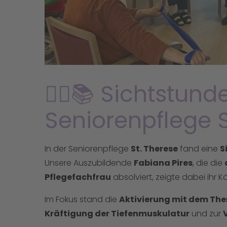
👩‍⚕️📚 Sichtstund
Seniorenpflege St
In der Seniorenpflege
St. Therese
fand eine
S
Unsere Auszubildende
Fabiana Pires
, die die
Pflegefachfrau
absolviert, zeigte dabei ihr 
Im Fokus stand die
Aktivierung mit dem Th
Kräftigung der Tiefenmuskulatur
und zur