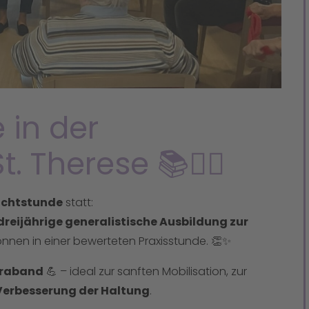
e in der
. Therese 📚👩‍⚕️
ichtstunde
statt:
dreijährige generalistische Ausbildung zur
Können in einer bewerteten Praxisstunde. 👏✨
eraband
💪 – ideal zur sanften Mobilisation, zur
Verbesserung der Haltung
.