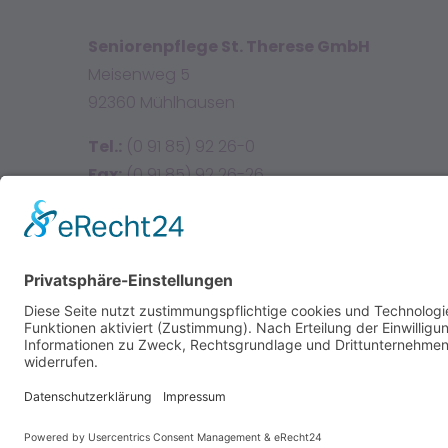
Seniorenpflege St. Therese GmbH
Meisenweg 5
92360 Mühlhausen
Tel.:
(0 91 85) 92 26-0
Fax:
(0 91 85) 92 26-26
E-Mail:
info@sttherese.de
Facebook
Instagram