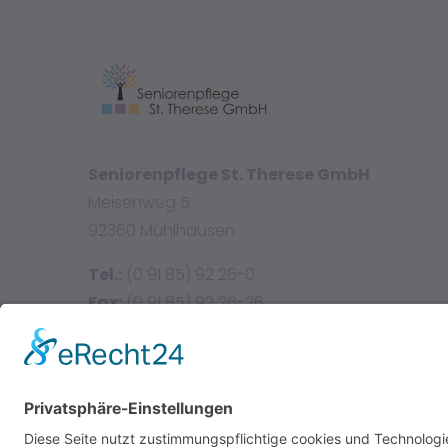
Seniorenpflege St. Therese GmbH
Meisenweg 5
92360 Mühlhausen
Tel.:
(0 91 85) 92 26-0
Fax:
(0 91 85) 92 26-26
E-Mail:
info@sttherese.de
Facebook
Instagram