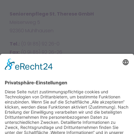
Seniorenpflege St. Therese GmbH
Meisenweg 5
92360 Mühlhausen
Tel.:
(0 91 85) 92 26-0
Fax:
(0 91 85) 92 26-26
E-Mail:
info@sttherese.de
Facebook
Instagram
Home
Über uns
Leistungen