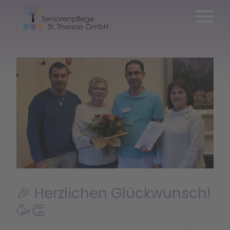
🎉 Herzlichen Glückwunsch!
🥳👏