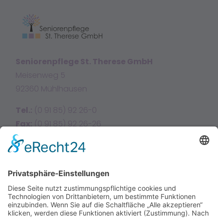
Seniorenpflege St. Therese GmbH
Meisenweg 5
92360 Mühlhausen
Tel.:
(0 91 85) 92 26-0
Fax:
(0 91 85) 92 26-26
E-Mail:
info@sttherese.de
Facebook
Instagram