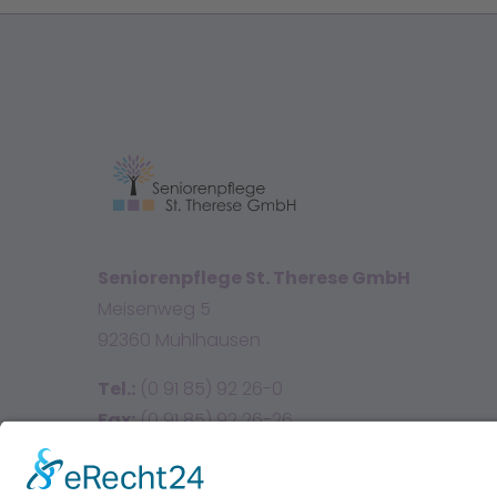
Seniorenpflege St. Therese GmbH
Meisenweg 5
92360 Mühlhausen
Tel.:
(0 91 85) 92 26-0
Fax:
(0 91 85) 92 26-26
E-Mail:
info@sttherese.de