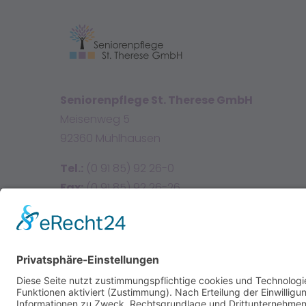
Seniorenpflege St. Therese GmbH
Meisenweg 5
92360 Mühlhausen
Tel.:
(0 91 85) 92 26-0
Fax:
(0 91 85) 92 26-26
E-Mail:
info@sttherese.de
Facebook
Instagram