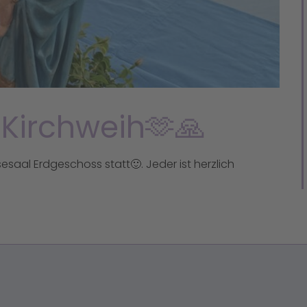
Kirchweih🫶🙏
sesaal Erdgeschoss statt🙂. Jeder ist herzlich