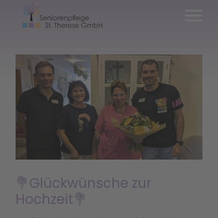
💐Glückwünsche zur
Hochzeit💐