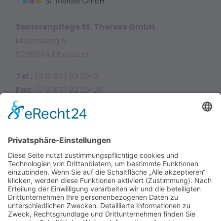
Seniorenpflege St. Therese GmbH
Meisenweg 5
92360 Mühlhausen
Tel.:
(0 91 85) 92 26-0
Fax:
(0 91 85) 92 26-26
E-Mail:
info@sttherese.de
Facebook
Instagram
Home
Über uns