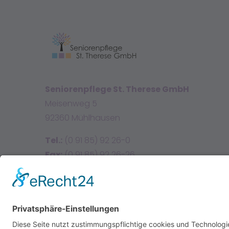
Seniorenpflege St. Therese GmbH
Meisenweg 5
92360 Mühlhausen
Tel.:
(0 91 85) 92 26-0
Fax:
(0 91 85) 92 26-26
E-Mail:
info@sttherese.de
Facebook
Instagram