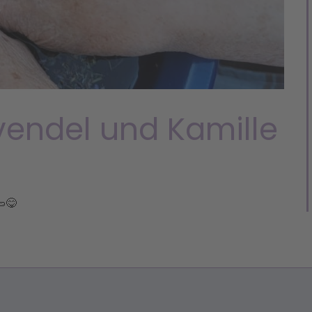
endel und Kamille
😋