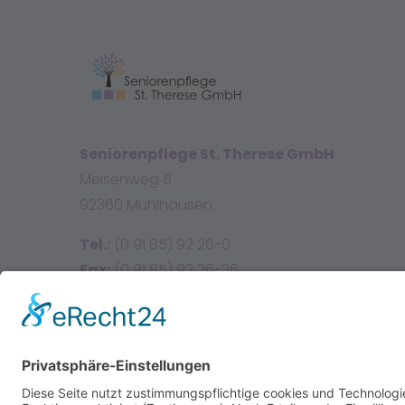
Seniorenpflege St. Therese GmbH
Meisenweg 5
92360 Mühlhausen
Tel.:
(0 91 85) 92 26-0
Fax:
(0 91 85) 92 26-26
E-Mail:
info@sttherese.de
Facebook
Instagram