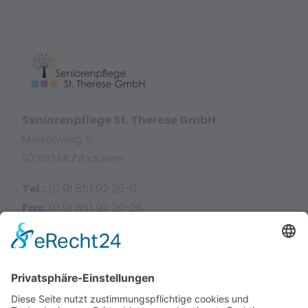
Seniorenpflege St. Therese GmbH
Meisenweg 5
92360 Mühlhausen
Tel.:
(0 91 85) 92 26-0
Fax:
(0 91 85) 92 26-26
E-Mail:
info@sttherese.de
Facebook
Instagram