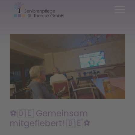
⚽🇩🇪 Gemeinsam
mitgefiebert! 🇩🇪⚽