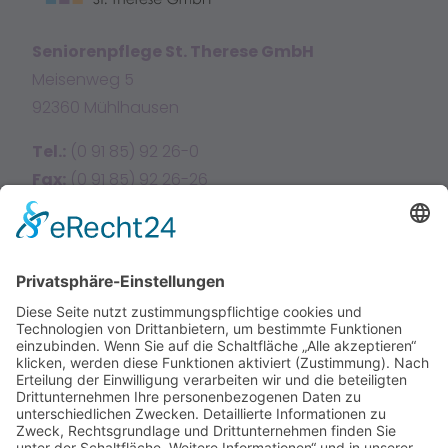
Seniorenpflege St. Therese GmbH
Meisenweg 5
92360 Mühlhausen
Tel.:
(0 91 85) 92 26-0
Fax:
(0 91 85) 92 26-26
E-Mail:
info@sttherese.de
Facebook
Instagram
Home
Über uns