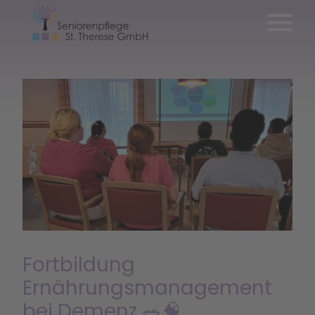
Fortbildung
Ernährungsmanagement
bei Demenz 🥗🧠