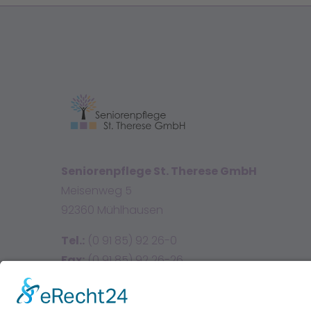
Seniorenpflege St. Therese GmbH
Meisenweg 5
92360 Mühlhausen
Tel.:
(0 91 85) 92 26-0
Fax:
(0 91 85) 92 26-26
E-Mail:
info@sttherese.de